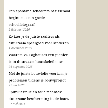
Een spontane schoolfoto basisschool
begint met een goede
schoolfotograaf
2 februari 2026
Zo kies je de juiste skelters als
duurzaam speelgoed voor kinderen
1 december 2025
Waarom VG Loghouses een pionier
is in duurzaam houtskeletbouw
26 augustus 2025
Met de juiste bouwfolie voorkom je
problemen tijdens je bouwproject
27 juli 2025
Spinvliesfolie en folie techniek:
duurzame bescherming in de bouw
27 mei 2025