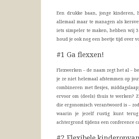
Een drukke baan, jonge kinderen, h
allemaal maar te managen als kersv
iets simpeler te maken, hebben wij 3
houd je ook nog een beetje tijd over vo
#1 Ga flexxen!
Flexwerken – de naam zegt het al – be
je ze niet helemaal afstemmen op jou
combineren met flesjes, middagslaapj
ervoor om (deels) thuis te werken? Z
die ergonomisch verantwoord is – zod
waarin je jezelf rustig kunt teru
achtergrond tijdens een conference ca
#2 Flexibele kinderopva