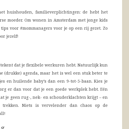
et huishouden, familieverplichtingen: de hebt het
erse moeder. Om wonen in Amsterdam met jonge kids
 tips voor #mommanagers voor je op een rij gezet. Zo
or jezelf!
tekent dat je flexibele werkuren hebt. Natuurlijk kun
w (drukke) agenda, maar het is wel een stuk beter te
es en huilende baby’s dan een 9-tot-5-baan. Kies je
org er dan voor dat je een goede werkplek hebt. Eén
at je geen rug-, nek- en schouderklachten krijgt – en
g trekken. Niets is vervelender dan chaos op de
ll!
ng